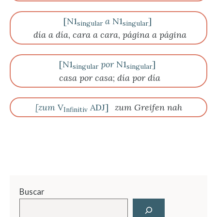
[N1
a
N1
]
singular
singular
día a día
,
cara a cara
,
página a página
[N1
por
N1
]
singular
singular
casa por casa
;
día por día
[zum
V
ADJ]
zum Greifen nah
Infinitiv
Buscar