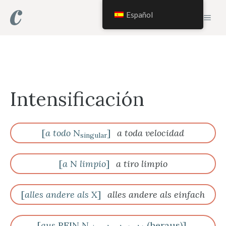
Saltar
Español
MEN
al
contenido
Intensificación
[
a todo
N
]
a toda velocidad
singular
[
a
N
limpio
]
a tiro limpio
[
alles andere als
X]
alles andere als einfach
[
aus
REIN N
(heraus)]