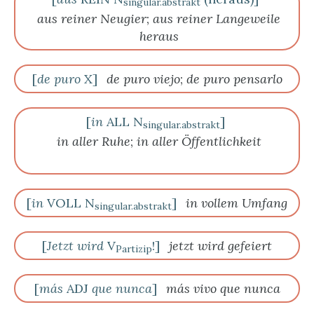
singular.abstrakt
aus reiner Neugier
;
aus reiner Langeweile
heraus
[
de puro
X]
de puro viejo
;
de puro pensarlo
[
in
ALL N
]
singular.abstrakt
in aller Ruhe
;
in aller Öffentlichkeit
[
in
VOLL N
]
in vollem Umfang
singular.abstrakt
[
Jetzt wird
V
!]
jetzt wird gefeiert
Partizip
[
más
ADJ
que nunca
]
más vivo que nunca