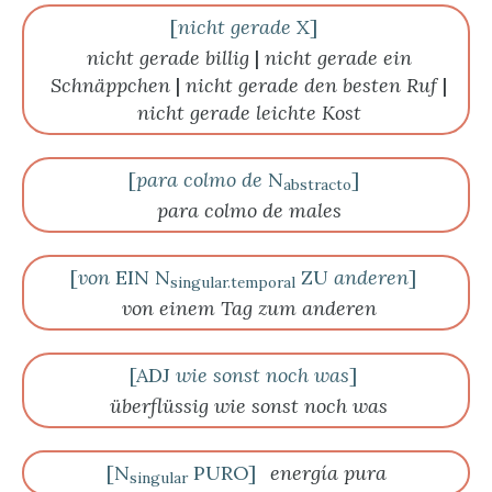
[
nicht gerade
X]
nicht gerade billig
|
nicht gerade ein
Schnäppchen
|
nicht gerade den besten Ruf
|
nicht gerade leichte Kost
[
para colmo
de
N
]
abstracto
para colmo de males
[
von
EIN N
ZU
anderen
]
singular.temporal
von einem Tag zum anderen
[ADJ
wie sonst noch was
]
überflüssig wie sonst noch was
[N
PURO]
energía pura
singular