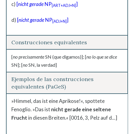
c)
[
nicht gerade
NP
]
[ART+ADJ+N]
d)
[
nicht gerade
NP
]
[ADJ+N]
Construcciones equivalentes
[
no precisamente
SN (que digamos)]; [
no lo que se dice
SN]; [
no
SN, la verdad]
Ejemplos de las construcciones
equivalentes (PaGeS)
»Himmel, das ist eine Aprikose!«, spottete
Fenoglio. »Das ist
nicht gerade eine seltene
Frucht
in diesen Breiten.« [0016, 3, Pelz auf d...]