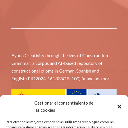
Ayuda Creativity through the lens of Construction
Grammar: a corpus and AI-based repository of
constructional idioms in German, Spanish and
English (PID2024-161338OB-100) financiada por:
Gestionar el consentimiento de
las cookies
© Constridioms
Para ofrecer las mejores experiencias, utilizamos tecnologías como las
cookies para almacenar y/o acceder a la información del dispositivo. El