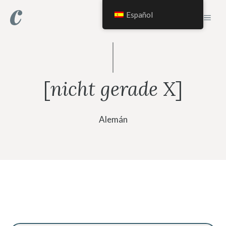
Saltar
Español
MEN
al
contenido
[
nicht gerade
X]
Alemán