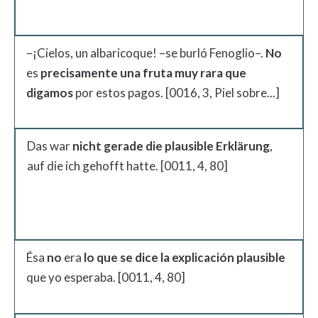
–¡Cielos, un albaricoque! –se burló Fenoglio–.
No
es
precisamente una fruta muy rara
que
digamos
por estos pagos. [0016, 3, Piel sobre...]
Das war
nicht gerade die plausible Erklärung
,
auf die ich gehofft hatte. [0011, 4, 80]
Ésa
no
era
lo que se dice la explicación plausible
que yo esperaba. [0011, 4, 80]