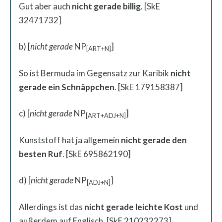
Gut aber auch
nicht gerade billig
. [SkE
32471732]
b) [
nicht gerade
NP
]
[ART+N]
So ist Bermuda im Gegensatz zur Karibik
nicht
gerade ein Schnäppchen
. [SkE 179158387]
c) [
nicht gerade
NP
]
[ART+ADJ+N]
Kunststoff hat ja allgemein
nicht gerade den
besten Ruf
. [SkE 695862190]
d) [
nicht gerade
NP
]
[ADJ+N]
Allerdings ist das
nicht gerade leichte Kost
und
außerdem auf Englisch. [SkE 210232273]