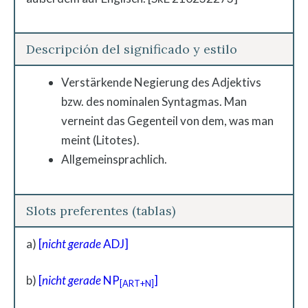
Descripción del significado y estilo
Verstärkende Negierung des Adjektivs
bzw. des nominalen Syntagmas. Man
verneint das Gegenteil von dem, was man
meint (Litotes).
Allgemeinsprachlich.
Slots preferentes (tablas)
a)
[
nicht gerade
ADJ]
b)
[
nicht gerade
NP
]
[ART+N]