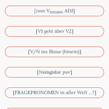
[zum
V
ADJ]
Infinitiv
[V1
geht über
V2]
[V/N
ins Blaue (hinein)
]
[Nsingular
pur
]
[FRAGEPRONOMEN
in aller Welt …?
]