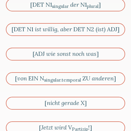
[DET N1
der
N1
]
singular
plural
[DET N1
ist willig, aber
DET N2 (
ist)
ADJ]
[ADJ
wie sonst noch was
]
[
von
EIN N
ZU
anderen
]
singular.temporal
[
nicht gerade
X]
[
Jetzt wird
V
!]
Partizip