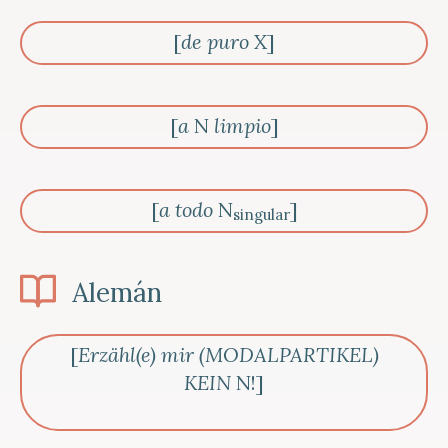
[
de puro
X]
[
a
N
limpio
]
[
a todo
N
]
singular
Alemán
[
Erzähl(e) mir (MODALPARTIKEL)
KEIN
N!]