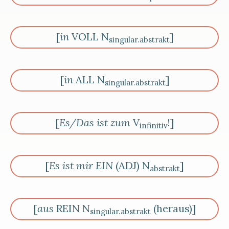
[
in
VOLL N
]
singular.abstrakt
[
in
ALL N
]
singular.abstrakt
[
Es/Das ist zum
V
!]
infinitiv
[
Es ist mir EIN
(ADJ) N
]
abstrakt
[
aus
REIN N
(heraus)]
singular.abstrakt