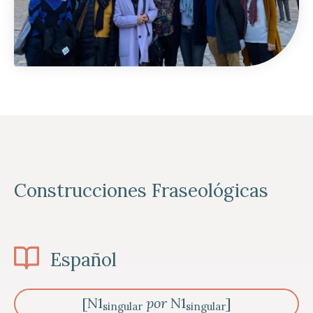
Construcciones Fraseológicas
Español
[N1
por
N1
]
singular
singular