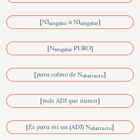
[N1
a
N1
]
singular
singular
[N
PURO]
singular
[
para colmo
de
N
]
abstracto
[
más
ADJ
que nunca
]
[
Es para mí un
(ADJ) N
]
abstracto