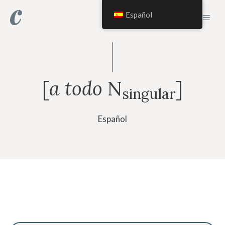
Saltar
Español
MEN
al
contenido
[
a todo
N
]
singular
Español