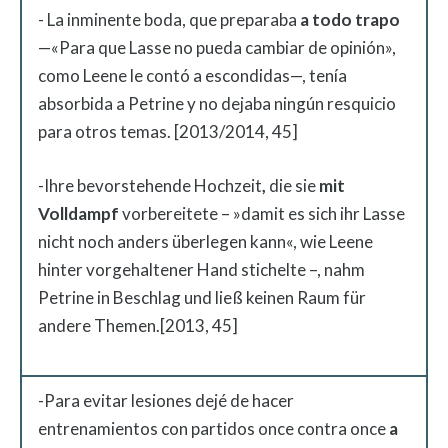
- La inminente boda, que preparaba
a todo trapo
—«Para que Lasse no pueda cambiar de opinión»,
como Leene le contó a escondidas—, tenía
absorbida a Petrine y no dejaba ningún resquicio
para otros temas. [2013/2014, 45]
-Ihre bevorstehende Hochzeit
,
die sie
mit
Volldampf
vorbereitete – »damit es sich ihr Lasse
nicht noch anders überlegen kann«, wie Leene
hinter vorgehaltener Hand stichelte –, nahm
Petrine in Beschlag und ließ keinen Raum für
andere Themen.[2013, 45]
-Para evitar lesiones dejé de hacer
entrenamientos con partidos once contra once
a