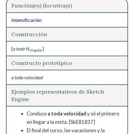
Función(es) Ilocutiva(s)
Intensificación
Construcción
[
a todo
N
]
singular
Constructo prototípico
a toda velocidad
Ejemplos representativos de Sketch
Engine
Conduce
a toda velocidad
y sé el primero
en llegar a la meta.
[SkE
81837
]
El final del curso, las vacaciones y la