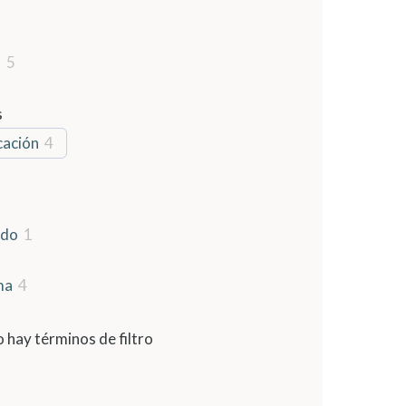
l
5
s
cación
4
ado
1
ma
4
 hay términos de filtro