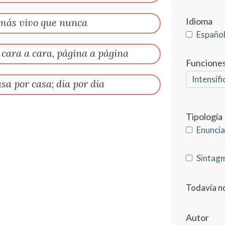
Idioma
más vivo que nunca
Españo
,
cara a cara
,
página a página
Funcione
Intensifi
asa por casa
;
día por día
Tipología
Enunci
Sintag
Todavía no
Autor