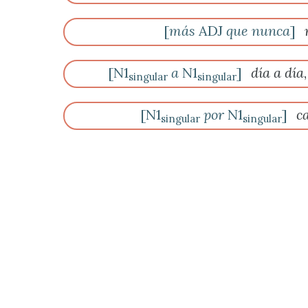
[
más
ADJ
que nunca
]
[N1
a
N1
]
día a día
singular
singular
[N1
por
N1
]
c
singular
singular