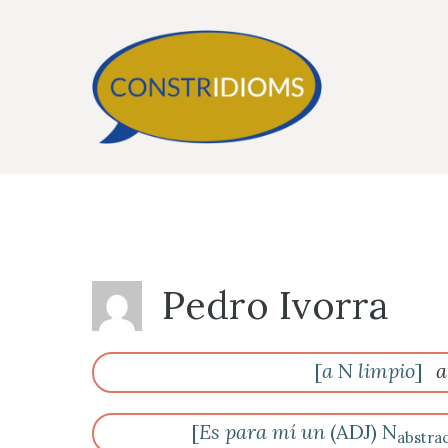
Saltar
al
contenido
Pedro Ivorra
[
a
N
limpio
]
a
[
Es para mí un
(ADJ) N
abstra