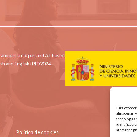
Grammar: a corpus and AI-based
ish and English (PID2024-
Para ofrecer
almacenar y/
tecnologías 
identificaci
afectar nega
Política de cookies