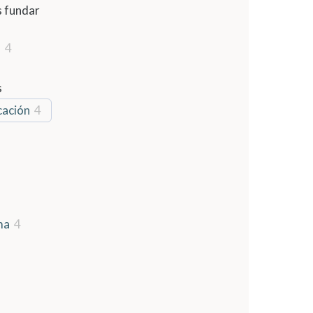
 fundar
l
4
s
cación
4
ma
4