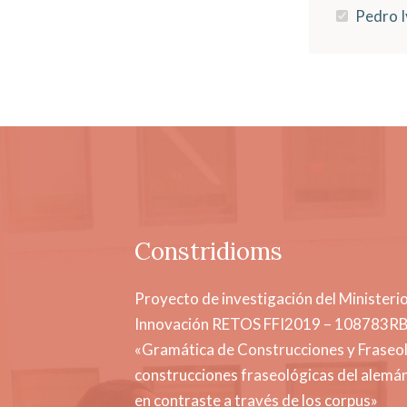
Pedro I
Constridioms
Proyecto de investigación del Ministerio
Innovación RETOS FFI2019 – 108783R
«Gramática de Construcciones y Fraseol
construcciones fraseológicas del alemán
en contraste a través de los corpus»