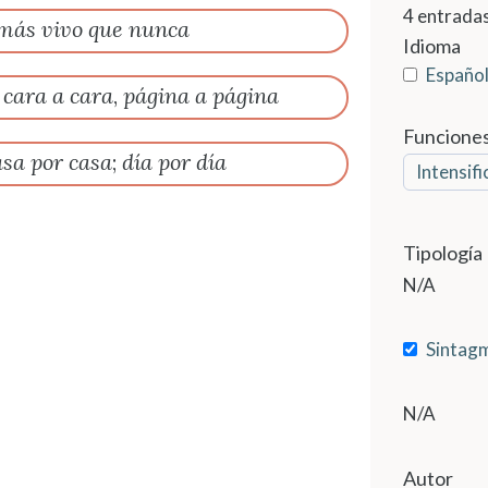
4
entradas
más vivo que nunca
Idioma
Españo
,
cara a cara
,
página a página
Funcione
asa por casa
;
día por día
Intensifi
Tipología
N/A
Sintag
N/A
Autor