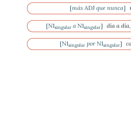
[
más
ADJ
que nunca
]
[N1
a
N1
]
día a día
singular
singular
[N1
por
N1
]
c
singular
singular