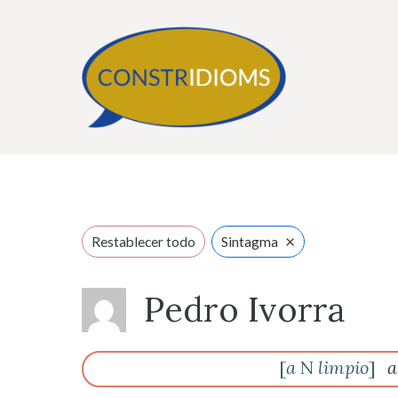
Saltar
al
contenido
×
Restablecer todo
Sintagma
Pedro Ivorra
[
a
N
limpio
]
a