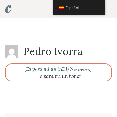
Saltar
Español
MEN
al
contenido
Pedro Ivorra
[
Es para mí un
(ADJ) N
]
abstracto
Es para mí un honor