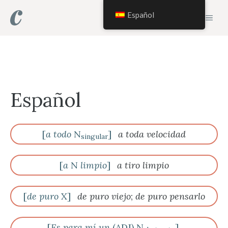
Saltar
Español
MEN
al
contenido
Español
[
a todo
N
]
a toda velocidad
singular
[
a
N
limpio
]
a tiro limpio
[
de puro
X]
de puro viejo
;
de puro pensarlo
[
Es para mí un
(ADJ) N
]