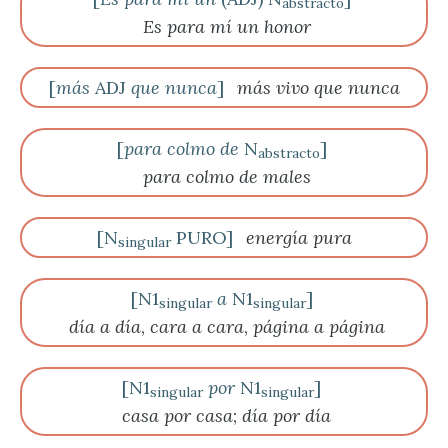
abstracto
Es para mí un honor
[
más
ADJ
que nunca
]
más vivo que nunca
[
para colmo
de
N
]
abstracto
para colmo de males
[N
PURO]
energía pura
singular
[N1
a
N1
]
singular
singular
día a día
,
cara a cara
,
página a página
[N1
por
N1
]
singular
singular
casa por casa
;
día por día