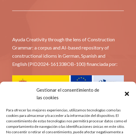
Ayuda Creativity through the lens of Construction
Grammar: a corpus and AI-based repository of
constructional idioms in German, Spanish and
English (PID2024-161338OB-100) financiada por:
Gestionar el consentimiento de
las cookies
© Constridioms
Para ofrecer las mejores experiencias, utilizamos tecnologías como las
cookies para almacenar y/o acceder a la información del dispositivo. El
consentimiento de estas tecnologías nos permitirá procesar datos como el
Política de privacidad
comportamiento de navegación o las identificaciones únicas en este sitio.
No consentir o retirar el consentimiento, puede afectar negativamente a
Aviso Legal