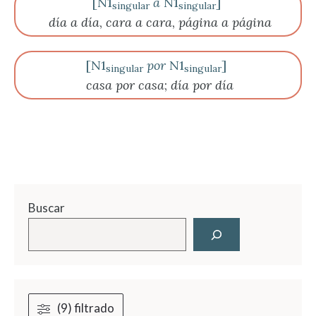
[N1
a
N1
]
singular
singular
día a día
,
cara a cara
,
página a página
[N1
por
N1
]
singular
singular
casa por casa
;
día por día
Buscar
(9) filtrado