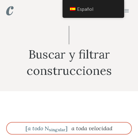
Saltar
Español
MEN
al
contenido
Buscar y filtrar
construcciones
[
a todo
N
]
a toda velocidad
singular