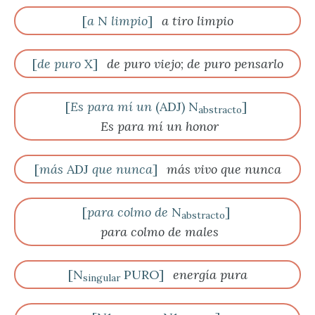
[
a
N
limpio
]
a tiro limpio
[
de puro
X]
de puro viejo
;
de puro pensarlo
[
Es para mí un
(ADJ) N
]
abstracto
Es para mí un honor
[
más
ADJ
que nunca
]
más vivo que nunca
[
para colmo
de
N
]
abstracto
para colmo de males
[N
PURO]
energía pura
singular