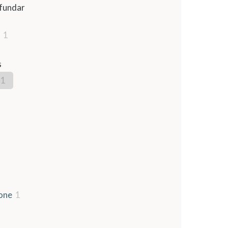
fundar
1
s
1
one
1