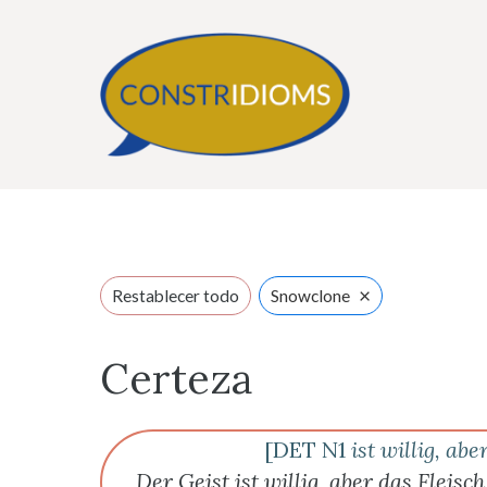
Saltar
al
contenido
×
Restablecer todo
Snowclone
Certeza
[DET N1
ist willig, abe
Der Geist ist willig, aber das Fleisch