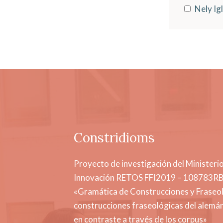
Nely Ig
Constridioms
Proyecto de investigación del Ministerio
Innovación RETOS FFI2019 – 108783R
«Gramática de Construcciones y Fraseol
construcciones fraseológicas del alemán
en contraste a través de los corpus»