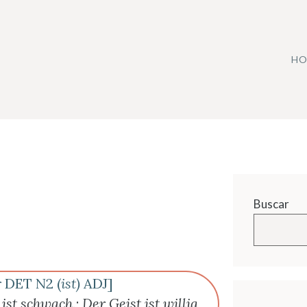
HO
Buscar
r
DET N2 (
ist)
ADJ]
 ist schwach.
;
Der Geist ist willig,