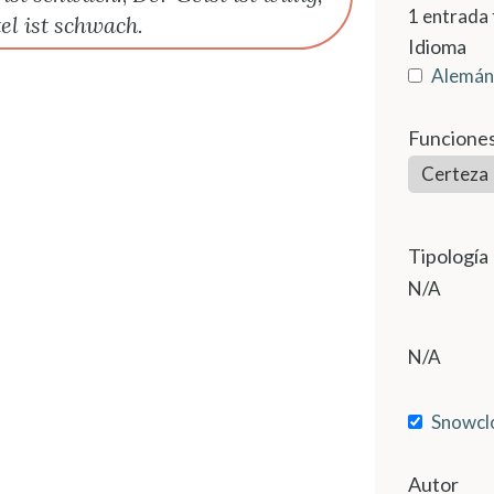
1
entrada 
el ist schwach.
Idioma
Alemán
Funcione
Certeza
Tipología
N/A
N/A
Snowcl
Autor