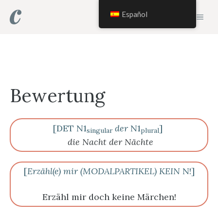
Saltar
Español
MEN
al
contenido
Bewertung
[DET N1
der
N1
]
singular
plural
die Nacht der Nächte
[
Erzähl(e) mir (MODALPARTIKEL) KEIN
N!]
Erzähl mir doch keine Märchen!