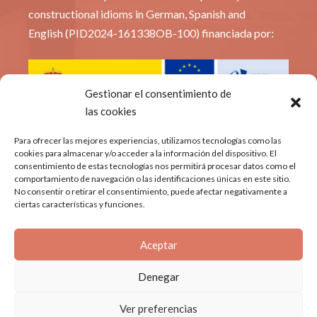
constructional idioms in German, Spanish and
English (PID2024-161338OB-100) financiada por:
Gestionar el consentimiento de
las cookies
© Constridioms
Para ofrecer las mejores experiencias, utilizamos tecnologías como las
cookies para almacenar y/o acceder a la información del dispositivo. El
consentimiento de estas tecnologías nos permitirá procesar datos como el
Política de privacidad
comportamiento de navegación o las identificaciones únicas en este sitio.
No consentir o retirar el consentimiento, puede afectar negativamente a
Aviso Legal
ciertas características y funciones.
Política de cookies
Aceptar
Denegar
Ver preferencias