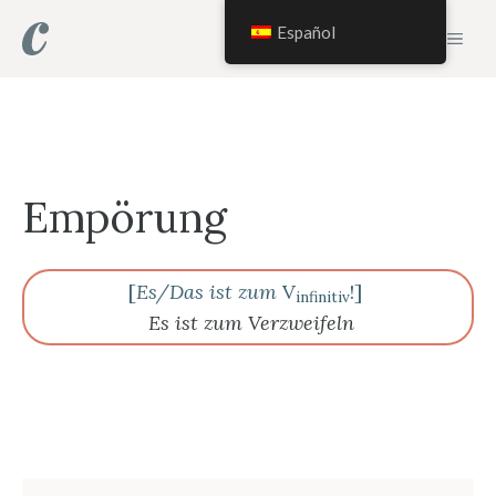
Saltar
Español
MEN
al
contenido
Empörung
[
Es/Das ist zum
V
!]
infinitiv
Es ist zum Verzweifeln