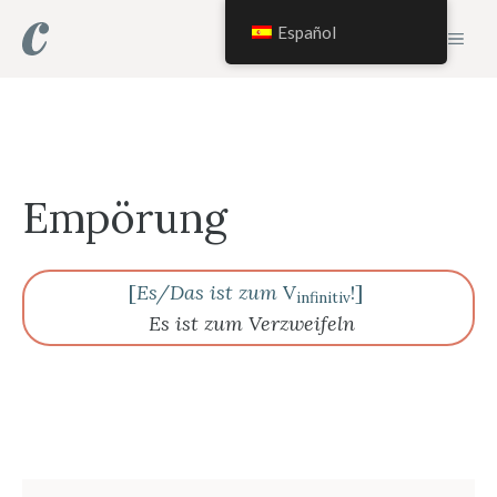
Saltar
Español
MEN
al
contenido
Empörung
[
Es/Das ist zum
V
!]
infinitiv
Es ist zum Verzweifeln