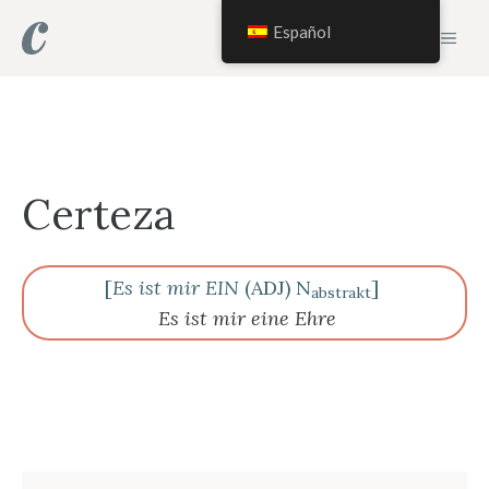
Saltar
Español
MEN
al
contenido
Certeza
[
Es ist mir EIN
(ADJ) N
]
abstrakt
Es ist mir eine Ehre