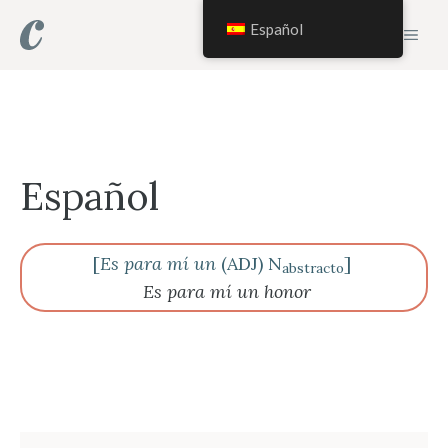
Saltar
Español
MEN
al
contenido
Español
[
Es para mí un
(ADJ) N
]
abstracto
Es para mí un honor