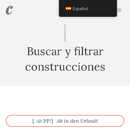
Saltar
Español
MEN
al
contenido
Buscar y filtrar
construcciones
[
Ab
PP!]
Ab in den Urlaub
!