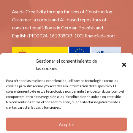
Ayuda Creativity through the lens of Construction
Grammar: a corpus and AI-based repository of
constructional idioms in German, Spanish and
English (PID2024-161338OB-100) financiada por:
Gestionar el consentimiento de
las cookies
© Constridioms
Para ofrecer las mejores experiencias, utilizamos tecnologías como las
cookies para almacenar y/o acceder a la información del dispositivo. El
consentimiento de estas tecnologías nos permitirá procesar datos como el
Política de privacidad
comportamiento de navegación o las identificaciones únicas en este sitio.
No consentir o retirar el consentimiento, puede afectar negativamente a
Aviso Legal
ciertas características y funciones.
Política de cookies
Aceptar