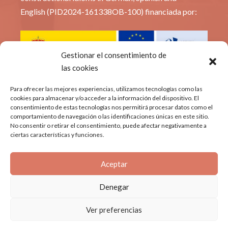
English (PID2024-161338OB-100) financiada por:
Gestionar el consentimiento de
las cookies
© Constridioms
Para ofrecer las mejores experiencias, utilizamos tecnologías como las
cookies para almacenar y/o acceder a la información del dispositivo. El
consentimiento de estas tecnologías nos permitirá procesar datos como el
Política de privacidad
comportamiento de navegación o las identificaciones únicas en este sitio.
No consentir o retirar el consentimiento, puede afectar negativamente a
Aviso Legal
ciertas características y funciones.
Política de cookies
Aceptar
Denegar
Ver preferencias