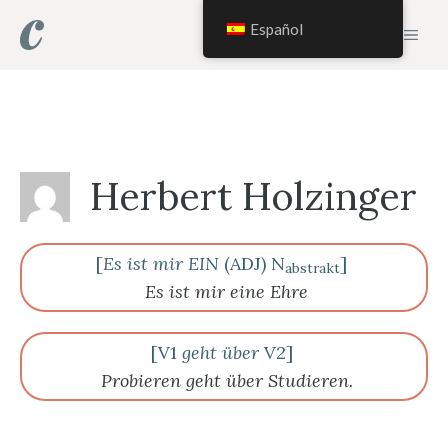
Saltar
Español
MEN
al
contenido
Herbert Holzinger
[
Es ist mir EIN
(ADJ) N
]
abstrakt
Es ist mir eine Ehre
[V1
geht über
V2]
Probieren geht über Studieren.