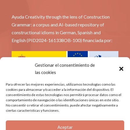
Ayuda Creativity through the lens of Construction
Grammar: a corpus and AI-based repository of
constructional idioms in German, Spanish and
English (PID2024-161338OB-100) financiada por:
Gestionar el consentimiento de
las cookies
© Constridioms
Para ofrecer las mejores experiencias, utilizamos tecnologías como las
cookies para almacenar y/o acceder a la información del dispositivo. El
consentimiento de estas tecnologías nos permitirá procesar datos como el
Política de privacidad
comportamiento de navegación o las identificaciones únicas en este sitio.
No consentir o retirar el consentimiento, puede afectar negativamente a
Aviso Legal
ciertas características y funciones.
Política de cookies
Aceptar