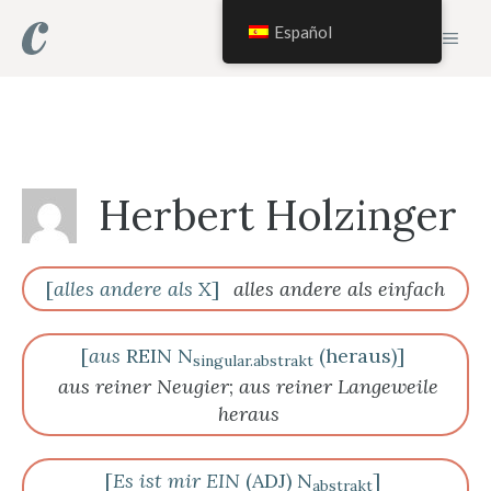
Saltar
Español
MEN
al
contenido
Herbert Holzinger
[
alles andere als
X]
alles andere als einfach
[
aus
REIN N
(heraus)]
singular.abstrakt
aus reiner Neugier
;
aus reiner Langeweile
heraus
[
Es ist mir EIN
(ADJ) N
]
abstrakt