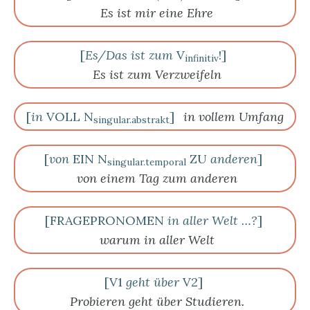
Es ist mir eine Ehre
[
Es/Das ist zum
V
!]
infinitiv
Es ist zum Verzweifeln
[
in
VOLL N
]
in vollem Umfang
singular.abstrakt
[
von
EIN N
ZU
anderen
]
singular.temporal
von einem Tag zum anderen
[FRAGEPRONOMEN
in aller Welt …?
]
warum in aller Welt
[V1
geht über
V2]
Probieren geht über Studieren.