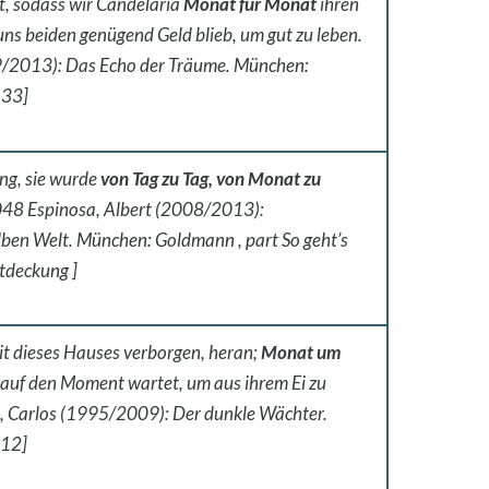
ut, sodass wir Candelaria
Monat für Monat
ihren
ns beiden genügend Geld blieb, um gut zu leben.
/2013): Das Echo der Träume. München:
 33]
ng, sie wurde
von Tag zu Tag, von Monat zu
1048 Espinosa, Albert (2008/2013):
lben Welt. München: Goldmann , part So geht’s
ntdeckung ]
it dieses Hauses verborgen, heran;
Monat um
ie auf den Moment wartet, um aus ihrem Ei zu
, Carlos (1995/2009): Der dunkle Wächter.
 12]