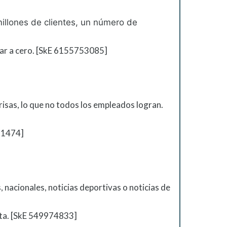
illones de clientes, un número de
gar a cero. [SkE 6155753085]
nrisas, lo que no todos los empleados logran.
771474]
 nacionales, noticias deportivas o noticias de
sta. [SkE 549974833]