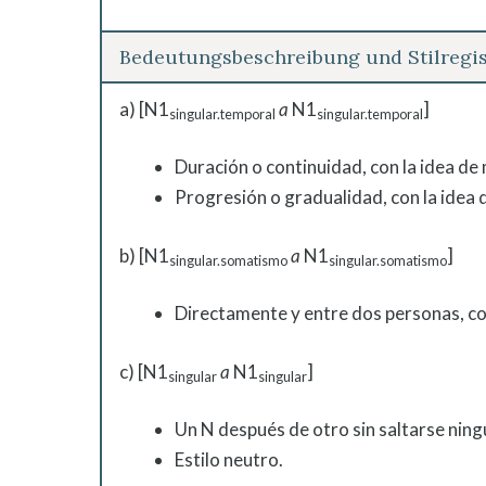
Bedeutungsbeschreibung und Stilregis
a) [N1
a
N1
]
singular.temporal
singular.temporal
Duración o continuidad, con la idea de
Progresión o gradualidad, con la idea 
b) [N1
a
N1
]
singular.somatismo
singular.somatismo
Directamente y entre dos personas, con
c) [N1
a
N1
]
singular
singular
Un N después de otro sin saltarse ning
Estilo neutro.