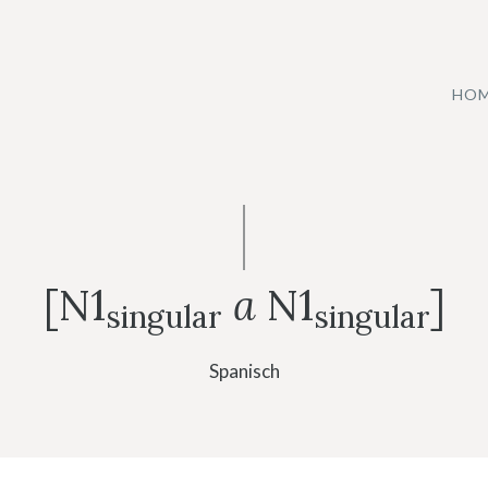
HO
[N1
a
N1
]
singular
singular
Spanisch