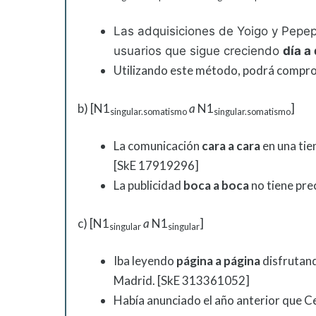
Las adquisiciones de Yoigo y Pepep
usuarios que sigue creciendo
día a 
Utilizando este método, podrá compro
b) [N1
a
N1
]
singular.somatismo
singular.somatismo
La comunicación
cara a cara
en una tie
[SkE 17919296]
La
publicidad
boca a boca
no tiene pre
c) [N1
a
N1
]
singular
singular
Iba
leyendo
página a página
disfrutand
Madrid. [SkE 313361052]
Había anunciado el año anterior que Ce