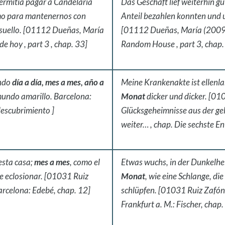
ermitía pagar a Candelaria
Das Geschäft lief weiterhin g
omo para mantenernos con
Anteil bezahlen konnten und u
resuello. [01112 Dueñas, María
[01112 Dueñas, María (2009
e hoy , part 3 , chap. 33]
Random House , part 3, chap.
ando
día a día, mes a mes, año a
Meine Krankenakte ist ellenla
mundo amarillo. Barcelona:
Monat
dicker und dicker. [0
descubrimiento ]
Glücksgeheimnisse aus der ge
weiter… , chap. Die sechste E
esta casa;
mes a mes
, como el
Etwas wuchs, in der Dunkelhe
e eclosionar. [01031 Ruiz
Monat
, wie eine Schlange, d
arcelona: Edebé, chap. 12]
schlüpfen. [01031 Ruiz Zafón
Frankfurt a. M.: Fischer, chap.