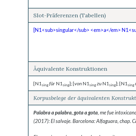
Slot-Präferenzen (Tabellen)
[N1<sub>singular</sub> <em>a</em> N1<su
Äquivalente Konstruktionen
[N1
für
N1
]; [
von
N1
zu
N1
]; [N1
sing
sing
sing
sing
sing
Korpusbelege der äquivalenten Konstruk
Palabra a palabra, gota a gota
, me fue intoxica
(2017): El salvaje. Barcelona: Alfaguara, chap. 