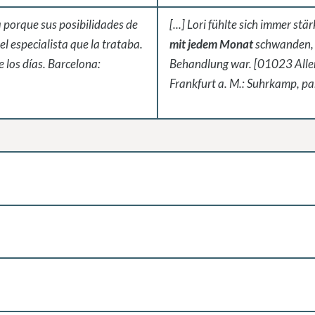
 porque sus posibilidades de
[...] Lori fühlte sich immer st
 el especialista que la trataba.
mit jedem Monat
schwanden, wi
los días. Barcelona:
Behandlung war. [01023 Allen
Frankfurt a. M.: Suhrkamp, pa