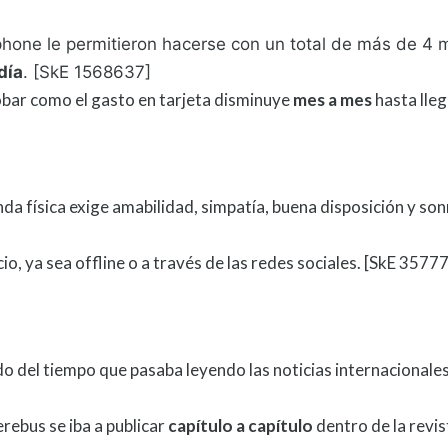
hone le permitieron hacerse con un total de más de 4 m
día
. [SkE 1568637]
bar como el gasto en tarjeta
disminuye
mes a mes
hasta lle
nda física exige amabilidad, simpatía, buena disposición y so
cio, ya sea offline o a través de las redes sociales. [SkE 357
o del tiempo que pasaba leyendo las noticias internacionales,
rebus se iba a publicar
capítulo a capítulo
dentro de la revi