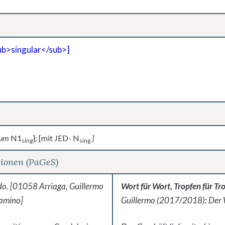
b>singular</sub>]
um
N1
]; [mit JED- N
]
sing
sing
tionen (PaGeS)
ndo. [01058 Arriaga, Guillermo
Wort für Wort, Tropfen für Tr
Camino]
Guillermo (2017/2018): Der Wi