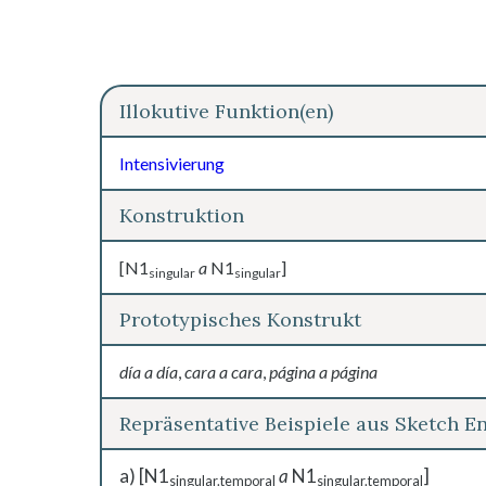
Illokutive Funktion(en)
Intensivierung
Konstruktion
[N1
a
N1
]
singular
singular
Prototypisches Konstrukt
día a día
,
cara a cara
,
página a página
Repräsentative Beispiele aus Sketch E
a) [N1
a
N1
]
singular.temporal
singular.temporal