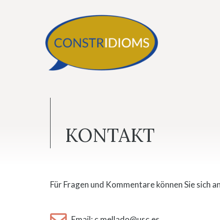
Saltar
al
contenido
KONTAKT
Für Fragen und Kommentare können Sie sich a
Email:
c.mellado@usc.es