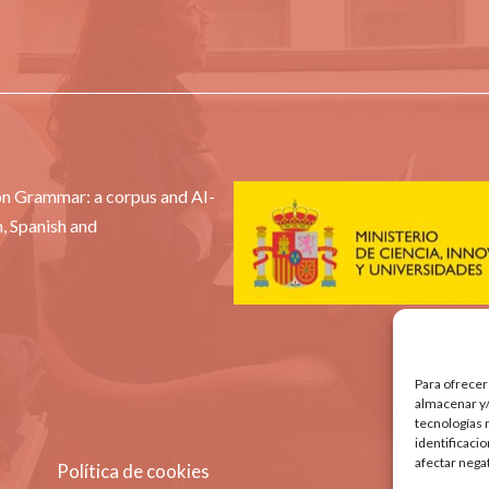
ion Grammar: a corpus and AI-
, Spanish and
:
Para ofrecer
almacenar y/
tecnologías 
identificaci
afectar nega
Política de cookies