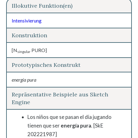
Illokutive Funktion(en)
Intensivierung
Konstruktion
[N
PURO]
singular
Prototypisches Konstrukt
energía pura
Repräsentative Beispiele aus Sketch
Engine
Los niños que se pasan el día jugando
tienen que ser
energía pura
. [SkE
202221987]