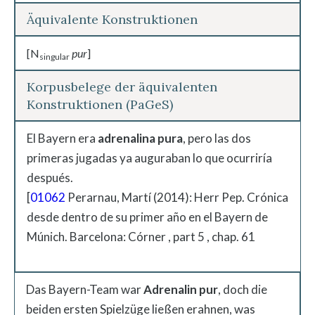
Äquivalente Konstruktionen
[N
pur
]
singular
Korpusbelege der äquivalenten
Konstruktionen (PaGeS)
El Bayern era
adrenalina pura
, pero las dos
primeras jugadas ya auguraban lo que ocurriría
después.
[
01062
Perarnau, Martí (2014): Herr Pep. Crónica
desde dentro de su primer año en el Bayern de
Múnich. Barcelona: Córner , part 5 , chap. 61
Das Bayern-Team war
Adrenalin pur
, doch die
beiden ersten Spielzüge ließen erahnen, was