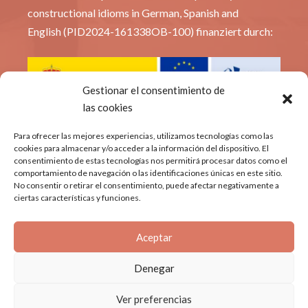
constructional idioms in German, Spanish and
English (PID2024-161338OB-100) finanziert durch:
Gestionar el consentimiento de
las cookies
© Constridioms
Para ofrecer las mejores experiencias, utilizamos tecnologías como las
cookies para almacenar y/o acceder a la información del dispositivo. El
consentimiento de estas tecnologías nos permitirá procesar datos como el
Política de privacidad
comportamiento de navegación o las identificaciones únicas en este sitio.
No consentir o retirar el consentimiento, puede afectar negativamente a
Aviso Legal
ciertas características y funciones.
Política de cookies
Aceptar
Denegar
Ver preferencias