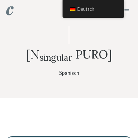
Saltar
Deutsch
MEN
al
contenido
[N
PURO]
singular
Spanisch