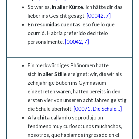
So war es,
in
aller
Kürze
. Ich hätte dir das
lieber ins Gesicht gesagt.
[00042, 7]
En resumidas cuentas
, eso fue lo que
ocurrió. Habría preferido decírtelo
personalmente.
[00042, 7]
Ein merkwürdiges Phänomen hatte
sich
in
aller
Stille
ereignet: wir, die wir als
zehnjährige Buben ins Gymnasium
eingetreten waren, hatten bereits in den
ersten vier von unseren acht Jahren geistig
die Schule überholt.
[00071, Die Schule...]
A la chita callando
se produjo un
fenómeno muy curioso: unos muchachos,
nosotros, que habíamos ingresado en el