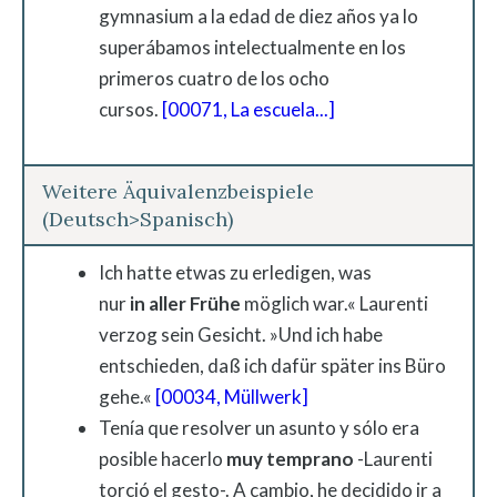
gymnasium a la edad de diez años ya lo
superábamos intelectualmente en los
primeros cuatro de los ocho
cursos.
[00071, La escuela...]
Weitere Äquivalenzbeispiele
(Deutsch>Spanisch)
Ich hatte etwas zu erledigen, was
nur
in
aller
Frühe
möglich war.« Laurenti
verzog sein Gesicht. »Und ich habe
entschieden, daß ich dafür später ins Büro
gehe.«
[00034, Müllwerk]
Tenía que resolver un asunto y sólo era
posible hacerlo
muy temprano
-Laurenti
torció el gesto-. A cambio, he decidido ir a