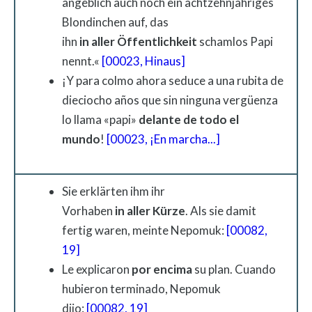
angeblich auch noch ein achtzehnjähriges
Blondinchen auf, das
ihn
in
aller
Öffentlichkeit
schamlos Papi
nennt.«
[00023, Hinaus]
¡Y para colmo ahora seduce a una rubita de
dieciocho años que sin ninguna vergüenza
lo llama «papi»
delante de todo el
mundo
!
[00023, ¡En marcha...]
Sie erklärten ihm ihr
Vorhaben
in
aller
Kürze
. Als sie damit
fertig waren, meinte Nepomuk:
[00082,
19]
Le explicaron
por encima
su plan. Cuando
hubieron terminado, Nepomuk
dijo:
[00082, 19]