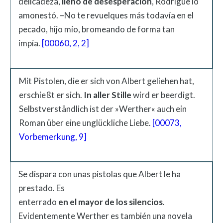
delicadeza,
lleno
de
desesperación
, Rodrigue lo
amonestó. –No te revuelques más todavía en el
pecado, hijo mío, bromeando de forma tan
impía.
[00060, 2, 2]
Mit Pistolen, die er sich von Albert geliehen hat,
erschießt er sich.
In aller Stille
wird er beerdigt.
Selbstverständlich ist der »Werther« auch ein
Roman über eine unglückliche Liebe.
[00073,
Vorbemerkung, 9]
Se dispara con unas pistolas que Albert le ha
prestado. Es
enterrado
en
el
mayor
de
los
silencios
.
Evidentemente Werther es también una novela