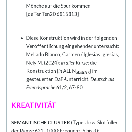
Mönche auf die Spur kommen.
[deTenTen20 6815813]
Diese Konstruktion wird in der folgenden
Veröffentlichung eingehender untersucht:
Mellado Blanco, Carmen / Iglesias Iglesias,
Nely M. (2024):
in aller Kürze
: die
Konstruktion [
in
ALL N
] im
abstr/sg
gesteuerten DaF-Unterricht.
Deutsch als
Fremdsprache
61/2, 67-80.
KREATIVITÄT
SEMANTISCHE CLUSTER
(Types bzw. Slotfüller
der Ränge 621–1000; Frequenz: 5 bis 3):