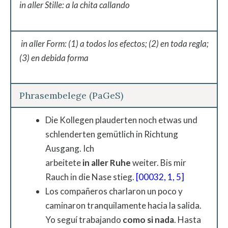
in aller Stille: a la chita callando
in aller Form: (1) a todos los efectos; (2) en toda regla;
(3) en debida forma
Phrasembelege (PaGeS)
Die Kollegen plauderten noch etwas und
schlenderten gemütlich in Richtung
Ausgang. Ich
arbeitete
in
aller
Ruhe
weiter. Bis mir
Rauch in die Nase stieg.
[00032, 1, 5]
Los compañeros charlaron un poco y
caminaron tranquilamente hacia la salida.
Yo seguí trabajando
como si nada
. Hasta