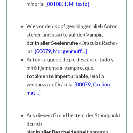
minoría.
[00108, 1, Mi texto]
Wie vor den Kopf geschlagen blieb Anton
stehen und starrte auf den Vampir,
der
in
aller
Seelenruhe
«Draculas Rache»
las.
[00079, Morgenmuff...]
Anton se quedó de pie desconcertado y
miró fijamente al vampiro, que,
totalmente imperturbable
, leía La
venganza de Drácula.
[00079, Gruñón
mat...]
Aus diesem Grund besteht der Standpunkt,
den ich
hier
in
aller
Bescheidenheit
anregen