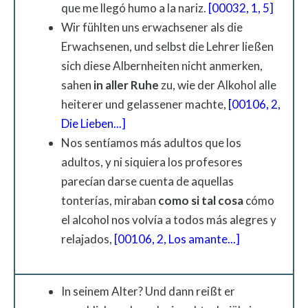
que me llegó humo a la nariz.
[00032, 1, 5]
Wir fühlten uns erwachsener als die
Erwachsenen, und selbst die Lehrer ließen
sich diese Albernheiten nicht anmerken,
sahen
in
aller
Ruhe
zu, wie der Alkohol alle
heiterer und gelassener machte,
[00106, 2,
Die Lieben...]
Nos sentíamos más adultos que los
adultos, y ni siquiera los profesores
parecían darse cuenta de aquellas
tonterías, miraban
como si tal cosa
cómo
el alcohol nos volvía a todos más alegres y
relajados,
[00106, 2, Los amante...]
In seinem Alter? Und dann reißt er