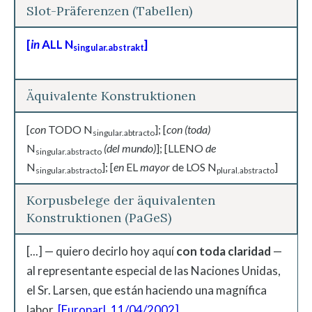
Slot-Präferenzen (Tabellen)
[
in
ALL N
]
singular.abstrakt
Äquivalente Konstruktionen
[
con
TODO N
]; [
con (toda)
singular.abtracto
N
(del mundo)
]; [LLENO
de
singular.abstracto
N
]; [
en
EL
mayor
de LOS N
]
singular.abstracto
plural.abstracto
Korpusbelege der äquivalenten
Konstruktionen (PaGeS)
[...] — quiero decirlo hoy aquí
con
toda
claridad
—
al representante especial de las Naciones Unidas,
el Sr. Larsen, que están haciendo una magnífica
labor.
[Europarl, 11/04/2002]