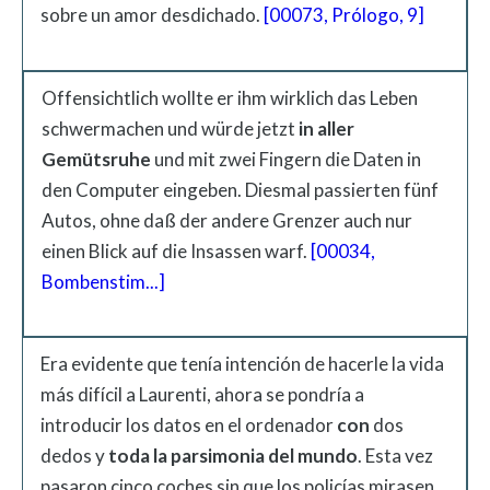
sobre un amor desdichado.
[00073, Prólogo, 9]
Offensichtlich wollte er ihm wirklich das Leben
schwermachen und würde jetzt
in aller
Gemütsruhe
und mit zwei Fingern die Daten in
den Computer eingeben. Diesmal passierten fünf
Autos, ohne daß der andere Grenzer auch nur
einen Blick auf die Insassen warf.
[00034,
Bombenstim...]
Era evidente que tenía intención de hacerle la vida
más difícil a Laurenti, ahora se pondría a
introducir los datos en el ordenador
con
dos
dedos y
toda
la
parsimonia
del mundo
. Esta vez
pasaron cinco coches sin que los policías mirasen