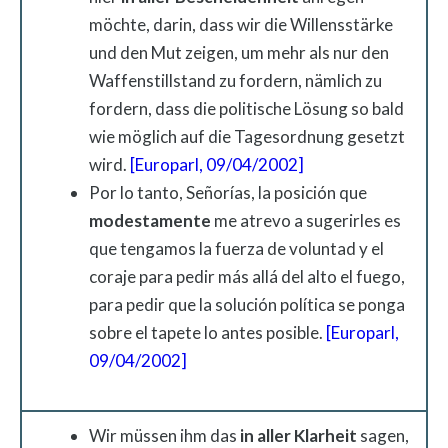
möchte, darin, dass wir die Willensstärke
und den Mut zeigen, um mehr als nur den
Waffenstillstand zu fordern, nämlich zu
fordern, dass die politische Lösung so bald
wie möglich auf die Tagesordnung gesetzt
wird.
[Europarl, 09/04/2002]
Por lo tanto, Señorías, la posición que
modestamente
me atrevo a sugerirles es
que tengamos la fuerza de voluntad y el
coraje para pedir más allá del alto el fuego,
para pedir que la solución política se ponga
sobre el tapete lo antes posible.
[Europarl,
09/04/2002]
Wir müssen ihm das
in
aller
Klarheit
sagen,