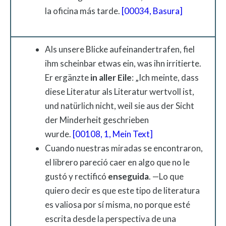
la oficina más tarde.
[00034, Basura]
Als unsere Blicke aufeinandertrafen, fiel
ihm scheinbar etwas ein, was ihn irritierte.
Er ergänzte
in
aller
Eile
: „Ich meinte, dass
diese Literatur als Literatur wertvoll ist,
und natürlich nicht, weil sie aus der Sicht
der Minderheit geschrieben
wurde.
[00108, 1, Mein Text]
Cuando nuestras miradas se encontraron,
el librero pareció caer en algo que no le
gustó y rectificó
enseguida
. —Lo que
quiero decir es que este tipo de literatura
es valiosa por sí misma, no porque esté
escrita desde la perspectiva de una