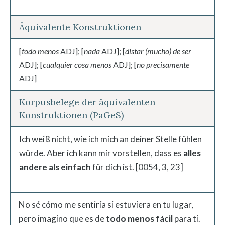
Äquivalente Konstruktionen
[
todo menos
ADJ]; [
nada
ADJ]; [
distar (mucho) de ser
ADJ]; [
cualquier cosa menos
ADJ]; [
no precisamente
ADJ]
Korpusbelege der äquivalenten
Konstruktionen (PaGeS)
Ich weiß nicht, wie ich mich an deiner Stelle fühlen
würde. Aber ich kann mir vorstellen, dass es
alles
andere als einfach
für dich ist. [0054, 3, 23]
No sé cómo me sentiría si estuviera en tu lugar,
pero imagino que es de
todo menos fácil
para ti.