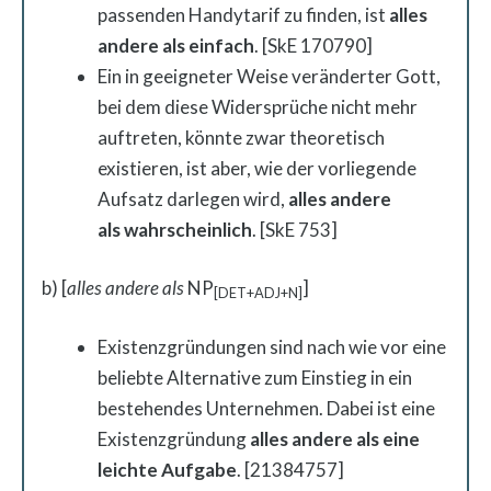
passenden Handytarif zu finden, ist
alles
andere als einfach
. [SkE 170790]
Ein in geeigneter Weise veränderter Gott,
bei dem diese Widersprüche nicht mehr
auftreten, könnte zwar theoretisch
existieren, ist aber, wie der vorliegende
Aufsatz darlegen wird,
alles andere
als
wahrscheinlich
. [SkE 753]
b) [
alles andere als
NP
]
[DET+ADJ+N]
Existenzgründungen sind nach wie vor eine
beliebte Alternative zum Einstieg in ein
bestehendes Unternehmen. Dabei ist eine
Existenzgründung
alles andere als eine
leichte Aufgabe
. [21384757]