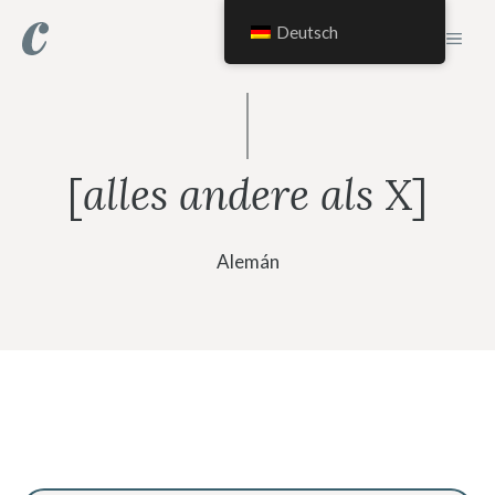
Saltar
Deutsch
MEN
al
contenido
[
alles andere als
X]
Alemán