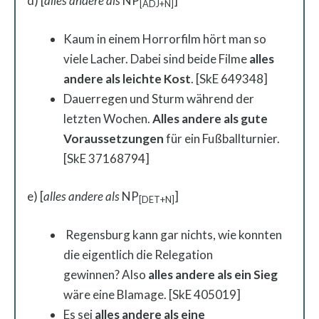
d) [
alles andere als
NP
]
[ADJ+N]
Kaum in einem Horrorfilm hört man so
viele Lacher. Dabei sind beide Filme
alles
andere als leichte Kost
. [SkE 649348]
Dauerregen und Sturm während der
letzten Wochen.
Alles andere als gute
Voraussetzungen
für ein Fußballturnier.
[SkE 37168794]
e) [
alles andere als
NP
]
[DET+N]
Regensburg kann gar nichts, wie konnten
die eigentlich die Relegation
gewinnen?
Also
alles andere als
ein Sieg
wäre eine Blamage. [SkE 405019
]
Es sei
alles andere als
eine